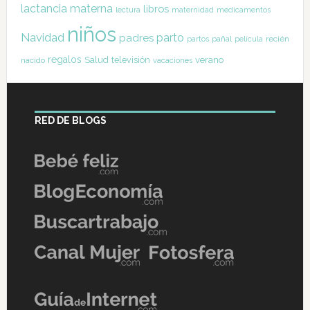
lactancia materna
libros
lectura
maternidad
medicamentos
niños
Navidad
parto
padres
pañal
recién
partos
película
regalos
Salud
televisión
verano
nacido
vacaciones
RED DE BLOGS