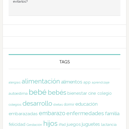
evitarlos?
TAGS
alimentación
alimentos
app
alergias
aprendizaje
bebé
bebés
bienestar
cine
colegio
autoestima
desarrollo
educación
dormir
colegios
dietas
embarazo
enfermedades
familia
embarazadas
hijos
juguetes
felicidad
juegos
lactancia
Gestación
iPad