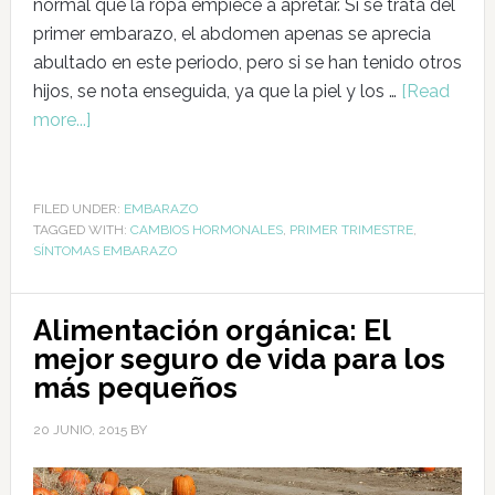
normal que la ropa empiece a apretar. Si se trata del
primer embarazo, el abdomen apenas se aprecia
abultado en este periodo, pero si se han tenido otros
hijos, se nota enseguida, ya que la piel y los …
[Read
more...]
FILED UNDER:
EMBARAZO
TAGGED WITH:
CAMBIOS HORMONALES
,
PRIMER TRIMESTRE
,
SÍNTOMAS EMBARAZO
Alimentación orgánica: El
mejor seguro de vida para los
más pequeños
20 JUNIO, 2015
BY