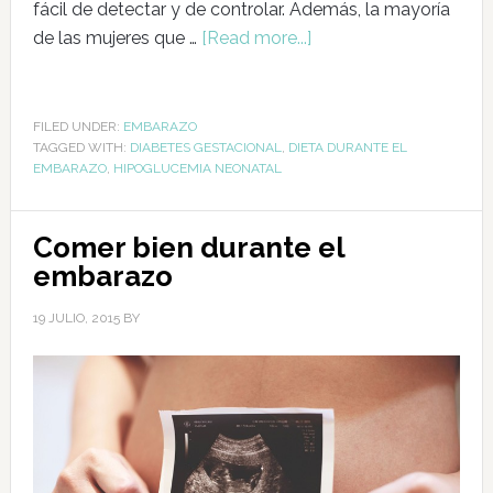
fácil de detectar y de controlar. Además, la mayoría
de las mujeres que …
[Read more...]
FILED UNDER:
EMBARAZO
TAGGED WITH:
DIABETES GESTACIONAL
,
DIETA DURANTE EL
EMBARAZO
,
HIPOGLUCEMIA NEONATAL
Comer bien durante el
embarazo
19 JULIO, 2015
BY