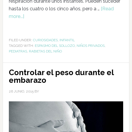
respiración durante unos instantes. Pueden suceder
hasta los cuatro o los cinco años, pero a …
[Read
more...]
FILED UNDER:
CURIOSIDADES
,
INFANTIL
TAGGED WITH:
ESPASMO DEL SOLLOZO
,
NIÑOS PRIVADOS
,
PEDIATRAS
,
RABIETAS DEL NIÑO
Controlar el peso durante el
embarazo
26 JUNIO, 2015
BY