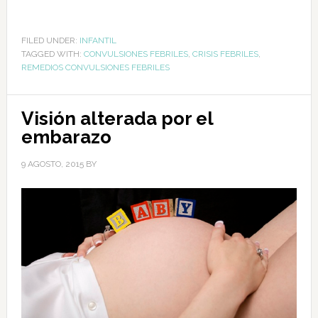
FILED UNDER:
INFANTIL
TAGGED WITH:
CONVULSIONES FEBRILES
,
CRISIS FEBRILES
,
REMEDIOS CONVULSIONES FEBRILES
Visión alterada por el
embarazo
9 AGOSTO, 2015
BY