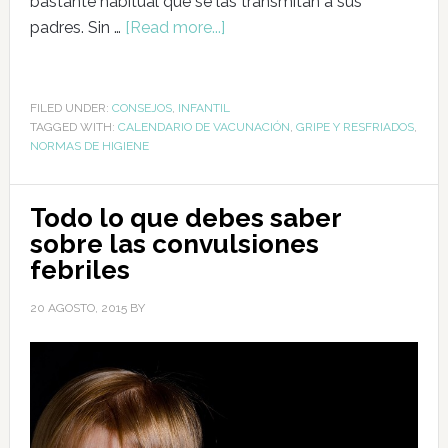
bastante habitual que se las transmitan a sus
padres. Sin …
[Read more...]
FILED UNDER:
CONSEJOS
,
INFANTIL
TAGGED WITH:
CALENDARIO DE VACUNACIÓN
,
GRIPE Y RESFRIADOS
,
NORMAS DE HIGIENE
Todo lo que debes saber
sobre las convulsiones
febriles
20 AGOSTO, 2015
BY