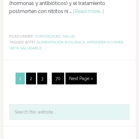
(hormonas y antibióticos) y el tratamiento
postmorten con nitritos ni …
[Read more...]
FILED UNDER:
CURIOSIDADES
,
SALUD
TAGGED WITH:
ALIMENTACIÓN ECOLÓGICA
,
APRENDER A COMER
,
DIETA SALUDABLE
1
2
3
…
70
Next Page »