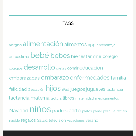
TAGS
alimentación
alimentos
app
alergias
aprendizaje
bebé
bebés
bienestar
cine
colegio
autoestima
desarrollo
educación
dormir
colegios
dietas
embarazo
enfermedades
familia
embarazadas
hijos
juguetes
felicidad
juegos
lactancia
Gestación
iPad
lactancia materna
libros
lectura
maternidad
medicamentos
niños
Navidad
parto
padres
pañal
recién
partos
película
regalos
Salud
televisión
verano
nacido
vacaciones