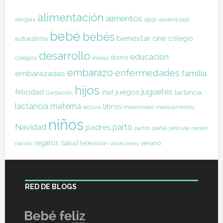
alimentación
alimentos
app
alergias
aprendizaje
bebé
bebés
bienestar
cine
colegio
autoestima
desarrollo
educación
dormir
colegios
dietas
embarazo
enfermedades
familia
embarazadas
hijos
juguetes
felicidad
juegos
lactancia
Gestación
iPad
lactancia materna
libros
lectura
maternidad
medicamentos
niños
Navidad
parto
padres
pañal
recién
partos
película
regalos
Salud
televisión
verano
nacido
vacaciones
RED DE BLOGS