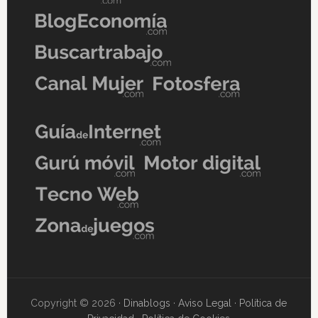
Copyright © 2026 ·
Dinablogs
·
Aviso Legal
·
Política de