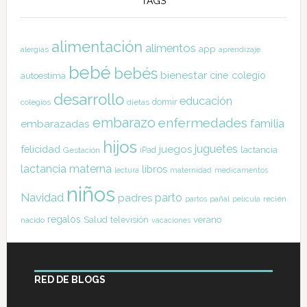
TAGS
alimentación
alimentos
app
alergias
aprendizaje
bebé
bebés
bienestar
cine
colegio
autoestima
desarrollo
educación
dormir
colegios
dietas
embarazo
enfermedades
familia
embarazadas
hijos
juguetes
felicidad
juegos
lactancia
Gestación
iPad
lactancia materna
libros
lectura
maternidad
medicamentos
niños
Navidad
parto
padres
pañal
recién
partos
película
regalos
Salud
televisión
verano
nacido
vacaciones
RED DE BLOGS