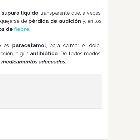
o
supura líquido
transparente que, a veces,
 quejarse de
pérdida de audición
y, en los
os de
fiebre
.
o es
paracetamol
, para calmar el dolor,
ección, algún
antibiótico
. De todos modos,
los medicamentos adecuados
.