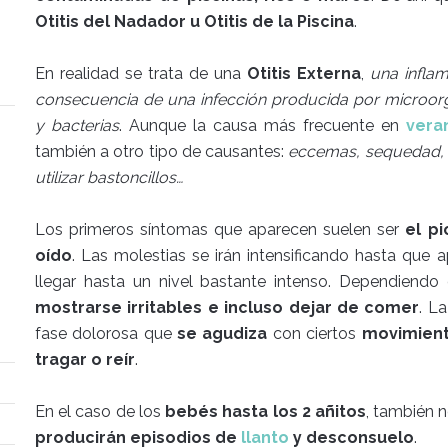
Otitis del Nadador u Otitis de la Piscina
.
En realidad se trata de una
Otitis Externa
,
una infla
consecuencia de una infección producida por microo
y bacterias
. Aunque la causa más frecuente en
vera
también a otro tipo de causantes:
eccemas, sequedad, p
utilizar bastoncillos…
Los primeros síntomas que aparecen suelen ser
el p
oído
. Las molestias se irán intensificando hasta que 
llegar hasta un nivel bastante intenso. Dependiendo
mostrarse irritables e incluso dejar de comer
. L
fase dolorosa que
se agudiza
con ciertos
movimient
tragar o reír
.
En el caso de los
bebés hasta los 2 añitos
, también 
producirán episodios de
llanto
y desconsuelo
.