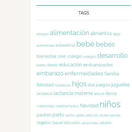
TAGS
alimentación
alimentos
app
alergias
bebé
bebés
autoestima
aprendizaje
desarrollo
bienestar
cine
colegio
colegios
educación
embarazadas
dormir
dietas
embarazo
enfermedades
familia
hijos
juguetes
felicidad
juegos
Gestación
iPad
lactancia materna
libros
lactancia
lectura
niños
Navidad
maternidad
medicamentos
parto
padres
pañal
recién nacido
partos
película
regalos
Salud
televisión
verano
vacaciones