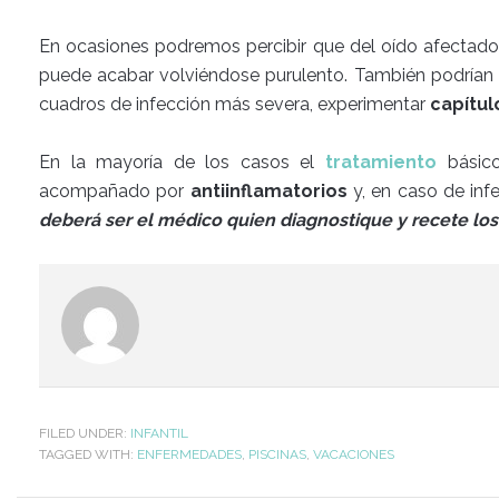
En ocasiones podremos percibir que del oído afectad
puede acabar volviéndose purulento. También podrían
cuadros de infección más severa, experimentar
capítul
En la mayoría de los casos el
tratamiento
básic
acompañado por
antiinflamatorios
y, en caso de inf
deberá ser el médico quien diagnostique y recete 
FILED UNDER:
INFANTIL
TAGGED WITH:
ENFERMEDADES
,
PISCINAS
,
VACACIONES