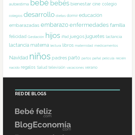
bebé
bebés
bienestar
cine
colegio
autoestima
desarrollo
educación
dormir
colegios
dietas
embarazo
enfermedades
familia
embarazadas
hijos
juguetes
felicidad
juegos
lactancia
Gestación
iPad
lactancia materna
libros
lectura
maternidad
medicamentos
niños
Navidad
parto
padres
pañal
recién
partos
película
regalos
Salud
televisión
verano
nacido
vacaciones
RED DE BLOGS