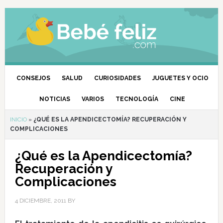
CONSEJOS
SALUD
CURIOSIDADES
JUGUETES Y OCIO
NOTICIAS
VARIOS
TECNOLOGÍA
CINE
INICIO
»
¿QUÉ ES LA APENDICECTOMÍA? RECUPERACIÓN Y
COMPLICACIONES
¿Qué es la Apendicectomía?
Recuperación y
Complicaciones
4 DICIEMBRE, 2011
BY