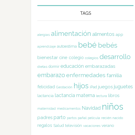
TAGS
alimentación
alimentos
app
alergias
bebé
bebés
autoestima
aprendizaje
desarrollo
bienestar
cine
colegio
colegios
educación
embarazadas
dormir
dietas
embarazo
enfermedades
familia
hijos
juguetes
felicidad
juegos
Gestación
iPad
lactancia materna
libros
lactancia
lectura
niños
Navidad
maternidad
medicamentos
parto
padres
pañal
recién nacido
partos
película
regalos
Salud
televisión
verano
vacaciones