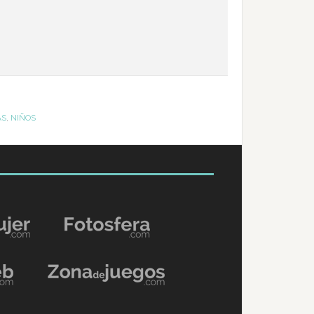
AS
,
NIÑOS