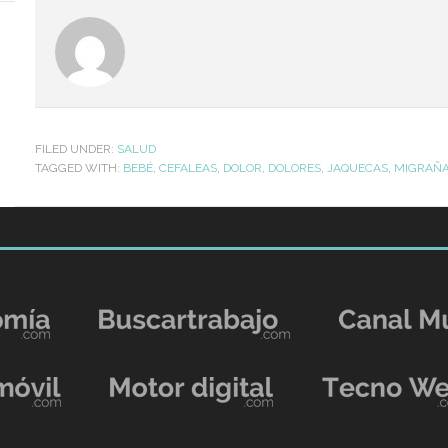
FILED UNDER:
SALUD
TAGGED WITH:
BEBÉ
,
CEFALEAS
,
DOLOR
,
DOLORES
,
JAQUECAS
,
MIGRAÑ