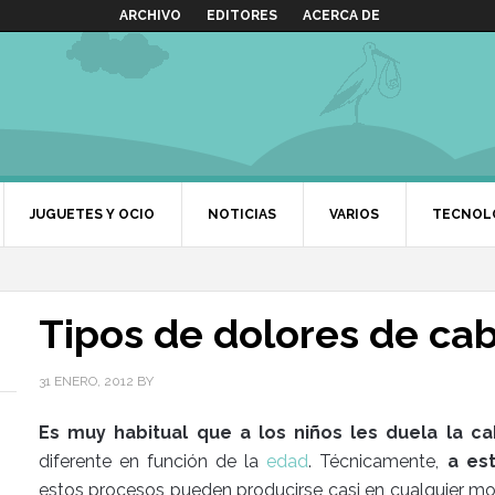
ARCHIVO
EDITORES
ACERCA DE
JUGUETES Y OCIO
NOTICIAS
VARIOS
TECNOL
Tipos de dolores de ca
31 ENERO, 2012
BY
Es muy habitual que a los niños les duela la c
diferente en función de la
edad
. Técnicamente,
a es
estos procesos pueden producirse casi en cualquier mo