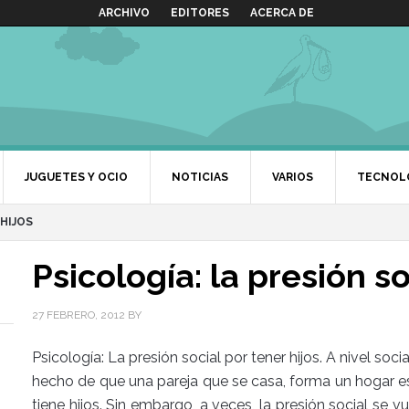
ARCHIVO
EDITORES
ACERCA DE
JUGUETES Y OCIO
NOTICIAS
VARIOS
TECNOL
HIJOS
Psicología: la presión so
27 FEBRERO, 2012
BY
Psicología: La presión social por tener hijos. A nivel socia
hecho de que una pareja que se casa, forma un hogar es
tiene hijos. Sin embargo, a veces, la presión social s