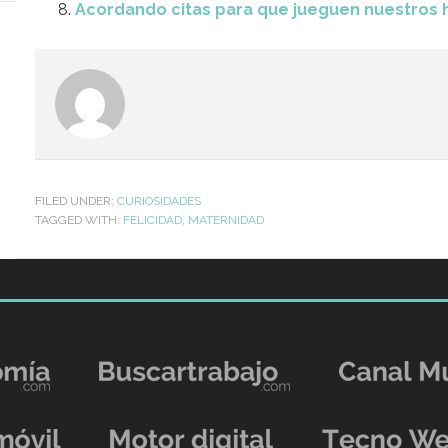
Acordando citas para que jueguen nuestros h
FILED UNDER:
CURIOSIDADES
TAGGED WITH:
FELICIDAD
,
MATERNIDAD