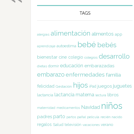
TAGS
alimentación
alimentos
app
alergias
bebé
bebés
autoestima
aprendizaje
desarrollo
bienestar
cine
colegio
colegios
educación
embarazadas
dormir
dietas
embarazo
enfermedades
familia
hijos
juguetes
felicidad
juegos
Gestación
iPad
lactancia materna
libros
lactancia
lectura
niños
Navidad
maternidad
medicamentos
parto
padres
pañal
recién nacido
partos
película
regalos
Salud
televisión
verano
vacaciones