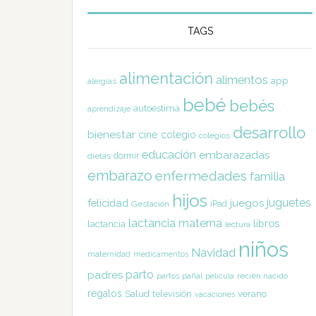
TAGS
alimentación
alimentos
app
alergias
bebé
bebés
autoestima
aprendizaje
desarrollo
bienestar
cine
colegio
colegios
educación
embarazadas
dormir
dietas
embarazo
enfermedades
familia
hijos
juguetes
felicidad
juegos
Gestación
iPad
lactancia materna
libros
lactancia
lectura
niños
Navidad
maternidad
medicamentos
parto
padres
pañal
recién nacido
partos
película
regalos
Salud
televisión
verano
vacaciones