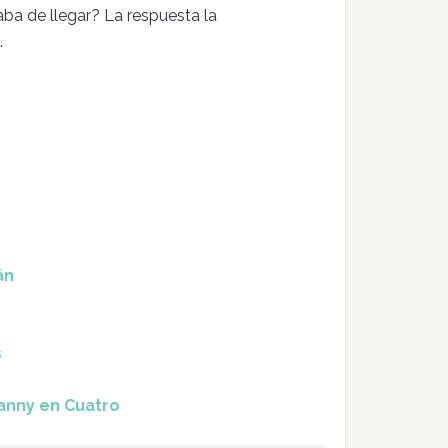
ba de llegar? La respuesta la
.
án
s
anny en Cuatro