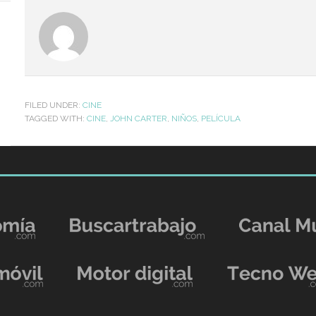
FILED UNDER:
CINE
TAGGED WITH:
CINE
,
JOHN CARTER
,
NIÑOS
,
PELÍCULA