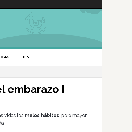
OGÍA
CINE
el embarazo I
s vidas los
malos hábitos
, pero mayor
da.