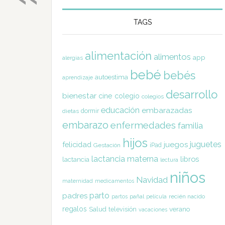
TAGS
alimentación
alimentos
app
alergias
bebé
bebés
autoestima
aprendizaje
desarrollo
bienestar
cine
colegio
colegios
educación
embarazadas
dormir
dietas
embarazo
enfermedades
familia
hijos
juguetes
felicidad
juegos
Gestación
iPad
lactancia materna
libros
lactancia
lectura
niños
Navidad
maternidad
medicamentos
parto
padres
pañal
recién nacido
partos
película
regalos
Salud
televisión
verano
vacaciones