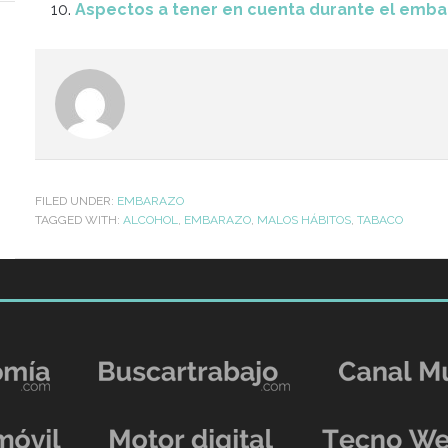
Aspectos a tener en cuenta durante el emb
FILED UNDER:
EMBARAZO
TAGGED WITH:
ALCOHOL
,
EMBARAZO
,
MALOS HÁBITOS
,
TABACO