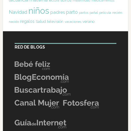
lectura
maternidad
medicamentos
niños
Navidad
parto
padres
pañal
recién
partos
película
regalos
Salud
televisión
verano
nacido
vacaciones
RED DE BLOGS