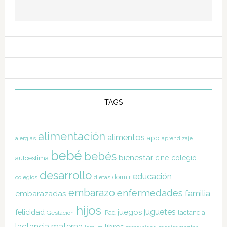
TAGS
alimentación
alimentos
app
alergias
aprendizaje
bebé
bebés
bienestar
cine
colegio
autoestima
desarrollo
educación
dormir
colegios
dietas
embarazo
enfermedades
familia
embarazadas
hijos
juguetes
felicidad
juegos
lactancia
Gestación
iPad
lactancia materna
libros