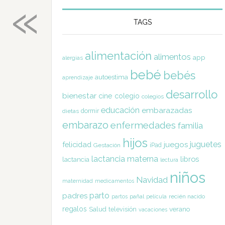
«
TAGS
alimentación
alimentos
app
alergias
bebé
bebés
autoestima
aprendizaje
desarrollo
bienestar
cine
colegio
colegios
educación
embarazadas
dormir
dietas
embarazo
enfermedades
familia
hijos
juguetes
felicidad
juegos
Gestación
iPad
lactancia materna
libros
lactancia
lectura
niños
Navidad
maternidad
medicamentos
parto
padres
pañal
recién nacido
partos
película
regalos
Salud
televisión
verano
vacaciones