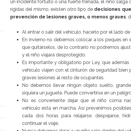
un incidente fortuito o una fuerte frenada, el niño sal
rígidas del mismo, existen otro tipo de
decisiones qu
prevención de lesiones graves, o menos graves
, 
Al entrar o salir del vehículo, hacerlo por el lado de
En invierno no debemos colocar a los peques en e
que quitárselos, de lo contrario no podremos ajusta
y el niño viajará desprotegido.
Es importante y obligatorio por Ley, que además 
vehículo viajen con el cinturón de seguridad bien
graves lesiones al resto de ocupantes.
No debemos llevar ningún objeto suelto, grande 
siquiera un juguete. Puede convertirse en un peligr
No es conveniente dejar que el niño coma nada
vehículo está en marcha. Así prevenimos posibles
cada dos horas para relajarse, despejarse, hidr
continuar el viaje.
Nunca debemos dejar a un niño solo dentro del veh