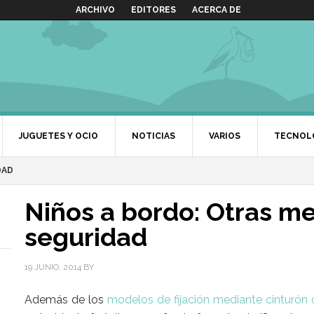
ARCHIVO
EDITORES
ACERCA DE
JUGUETES Y OCIO
NOTICIAS
VARIOS
TECNOL
DAD
Niños a bordo: Otras m
seguridad
19 JUNIO, 2014
BY
Además de los
modelos de fijación mediante cinturón o