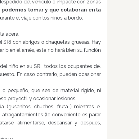
ga despedido del vehículo o impacte con zonas
e podemos tomar y que colaboran en la
durante el viaje con los niños a bordo.
 la acera.
l SRI con abrigos o chaquetas gruesas. Hay
r bien el arnés, este no hará bien su función
del niño en su SRI, todos los ocupantes del
 puesto. En caso contrario, pueden ocasionar
o pequeño, que sea de material rígido, ni
oso proyectil y ocasionar lesiones.
 (gusanitos, chuches, fruta…) mientras el
 atragantamientos (lo conveniente es parar
atarse, alimentarse, descansar y después,
ículo.