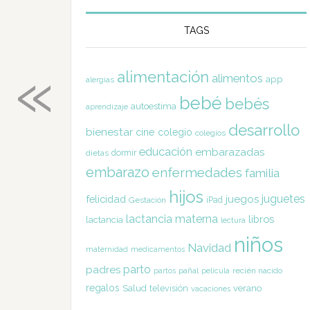
TAGS
«
alimentación
alimentos
app
alergias
bebé
bebés
autoestima
aprendizaje
desarrollo
bienestar
cine
colegio
colegios
educación
embarazadas
dormir
dietas
embarazo
enfermedades
familia
hijos
juguetes
felicidad
juegos
Gestación
iPad
lactancia materna
libros
lactancia
lectura
niños
Navidad
maternidad
medicamentos
parto
padres
pañal
recién nacido
partos
película
regalos
Salud
televisión
verano
vacaciones