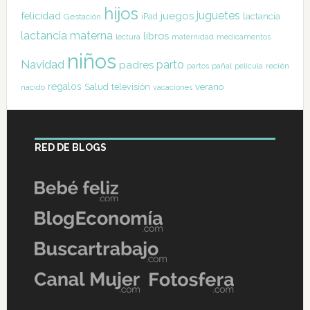
hijos
juguetes
felicidad
juegos
lactancia
Gestación
iPad
lactancia materna
libros
lectura
maternidad
medicamentos
niños
Navidad
parto
padres
pañal
recién
partos
película
regalos
Salud
televisión
verano
nacido
vacaciones
RED DE BLOGS