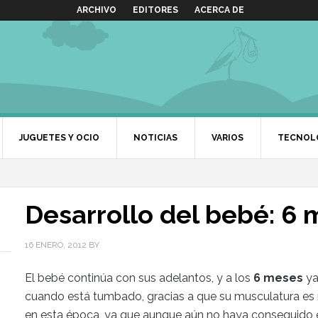
ARCHIVO
EDITORES
ACERCA DE
JUGUETES Y OCIO
NOTICIAS
VARIOS
TECNOL
Desarrollo del bebé: 6
16 ENERO, 2012
BY
El bebé continúa con sus adelantos, y a los
6 meses
ya
cuando está tumbado, gracias a que su musculatura es 
en esta época, ya que aunque aún no haya conseguido es