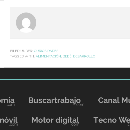
FILED UNDER:
CURIOSIDADES
TAGGED WITH:
ALIMENTACIÓN
,
BEBÉ
,
DESARROLLO