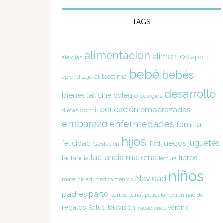
TAGS
alimentación
alimentos
app
alergias
bebé
bebés
autoestima
aprendizaje
desarrollo
bienestar
cine
colegio
colegios
educación
embarazadas
dormir
dietas
embarazo
enfermedades
familia
hijos
juguetes
felicidad
juegos
Gestación
iPad
lactancia materna
libros
lactancia
lectura
niños
Navidad
maternidad
medicamentos
parto
padres
pañal
recién nacido
partos
película
regalos
Salud
televisión
verano
vacaciones