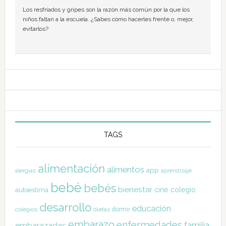
Los resfriados y gripes son la razón más común por la que los
niños faltan a la escuela. ¿Sabes cómo hacerles frente o, mejor,
evitarlos?
TAGS
alimentación
alimentos
app
alergias
aprendizaje
bebé
bebés
bienestar
cine
colegio
autoestima
desarrollo
educación
dormir
colegios
dietas
embarazo
enfermedades
familia
embarazadas