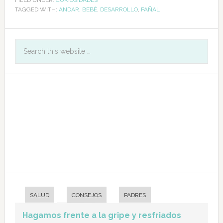
FILED UNDER:
CURIOSIDADES
TAGGED WITH:
ANDAR
,
BEBÉ
,
DESARROLLO
,
PAÑAL
SALUD
CONSEJOS
PADRES
Hagamos frente a la gripe y resfriados