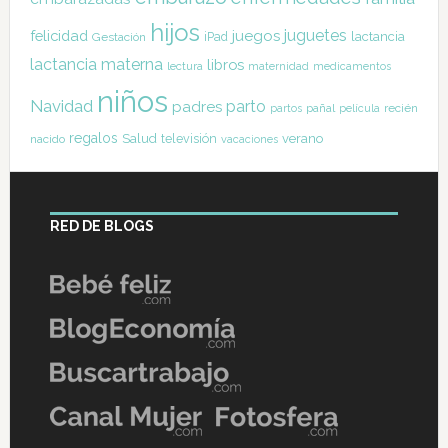
hijos
juguetes
felicidad
juegos
lactancia
Gestación
iPad
lactancia materna
libros
lectura
maternidad
medicamentos
niños
Navidad
parto
padres
pañal
recién
partos
película
regalos
Salud
televisión
verano
nacido
vacaciones
RED DE BLOGS