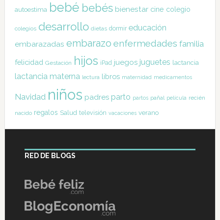
bebé
bebés
bienestar
cine
colegio
autoestima
desarrollo
educación
dormir
colegios
dietas
embarazo
enfermedades
familia
embarazadas
hijos
juguetes
felicidad
juegos
lactancia
Gestación
iPad
lactancia materna
libros
lectura
maternidad
medicamentos
niños
Navidad
parto
padres
pañal
recién
partos
película
regalos
Salud
televisión
verano
nacido
vacaciones
RED DE BLOGS