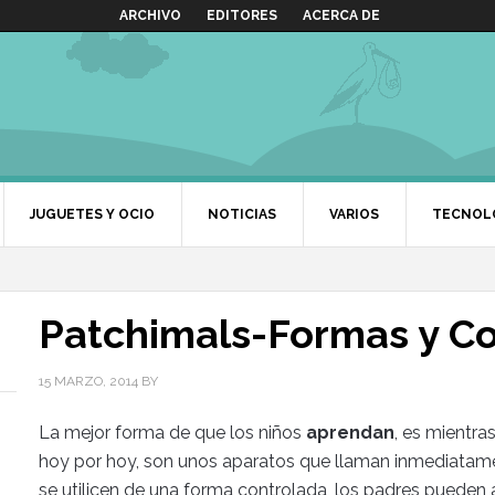
ARCHIVO
EDITORES
ACERCA DE
JUGUETES Y OCIO
NOTICIAS
VARIOS
TECNOL
Patchimals-Formas y Co
15 MARZO, 2014
BY
La mejor forma de que los niños
aprendan
, es mientra
hoy por hoy, son unos aparatos que llaman inmediatame
se utilicen de una forma controlada, los padres pueden 