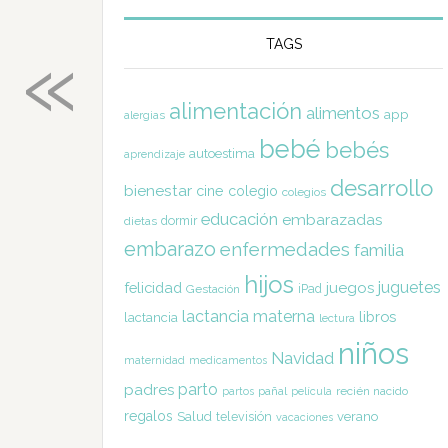
«
TAGS
alimentación
alimentos
app
alergias
bebé
bebés
autoestima
aprendizaje
desarrollo
bienestar
cine
colegio
colegios
educación
embarazadas
dormir
dietas
embarazo
enfermedades
familia
hijos
juguetes
felicidad
juegos
Gestación
iPad
lactancia materna
libros
lactancia
lectura
niños
Navidad
maternidad
medicamentos
parto
padres
pañal
recién nacido
partos
película
regalos
Salud
televisión
verano
vacaciones