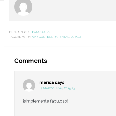
FILED UNDER:
TECNOLOGÍA
TAGGED WITH:
APP
,
CONTROL PARENTAL
,
JUEGO
Comments
marisa
says
17 MARZO, 2014 AT 15:23
¡simplemente fabuloso!