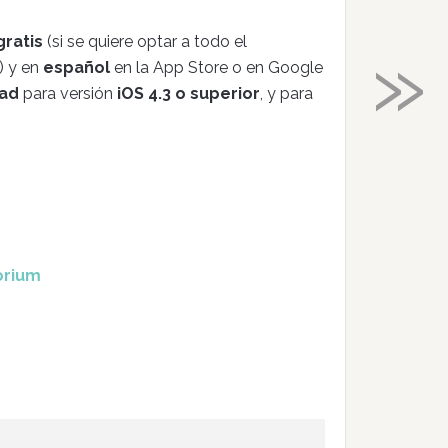
»
ratis
(si se quiere optar a todo el
) y en
español
en la App Store o en Google
Pad
para versión
iOS 4.3 o superior
, y para
orium