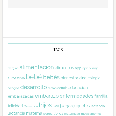
TAGS
alimentación
alimentos
app
alergias
aprendizaje
bebé
bebés
bienestar
cine
colegio
autoestima
desarrollo
educación
dormir
colegios
dietas
embarazo
enfermedades
familia
embarazadas
hijos
juguetes
felicidad
juegos
lactancia
Gestación
iPad
lactancia materna
libros
lectura
maternidad
medicamentos