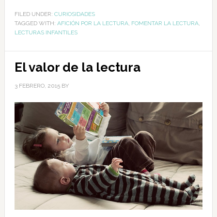
FILED UNDER:
CURIOSIDADES
TAGGED WITH:
AFICIÓN POR LA LECTURA
,
FOMENTAR LA LECTURA
,
LECTURAS INFANTILES
El valor de la lectura
3 FEBRERO, 2015
BY