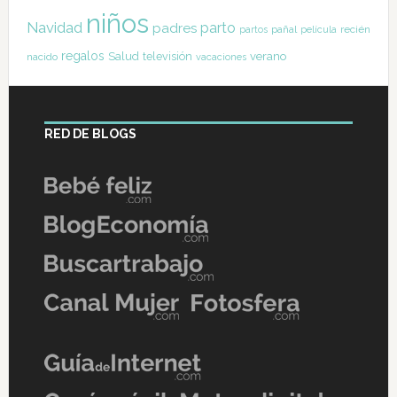
niños
Navidad
parto
padres
pañal
recién
partos
película
regalos
Salud
televisión
verano
nacido
vacaciones
RED DE BLOGS