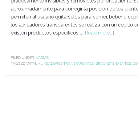
prácticamente invisibles y removibles por el paciente
aproximadamente para corregir la posición de los diente
permiten al usuario quitárselos para comer, beber o cepi
los alineadores transparentes se realiza con un cepillo
existen productos específicos …
[Read more...]
FILED UNDER:
VARIOS
TAGGED WITH:
ALINEADORES TRANSPARENTES
,
BRACKETS
,
DIENTES
,
OD