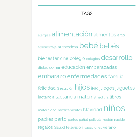
TAGS
alimentación
alimentos
app
alergias
bebé
bebés
autoestima
aprendizaje
desarrollo
bienestar
cine
colegio
colegios
educación
embarazadas
dormir
dietas
embarazo
enfermedades
familia
hijos
juguetes
felicidad
juegos
Gestación
iPad
lactancia materna
libros
lactancia
lectura
niños
Navidad
maternidad
medicamentos
parto
padres
pañal
recién nacido
partos
película
regalos
Salud
televisión
verano
vacaciones