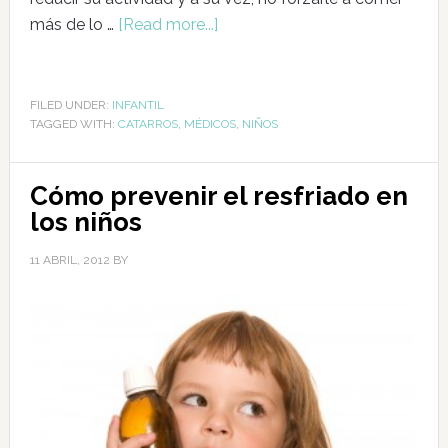
más de lo …
[Read more...]
FILED UNDER:
INFANTIL
TAGGED WITH:
CATARROS
,
MÉDICOS
,
NIÑOS
Cómo prevenir el resfriado en
los niños
11 ABRIL, 2012
BY