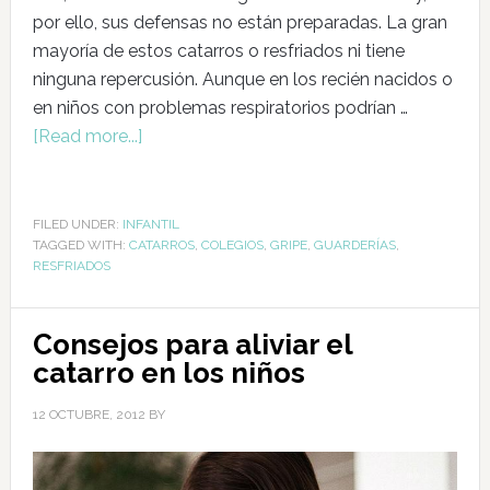
por ello, sus defensas no están preparadas. La gran
mayoría de estos catarros o resfriados ni tiene
ninguna repercusión. Aunque en los recién nacidos o
en niños con problemas respiratorios podrían …
[Read more...]
FILED UNDER:
INFANTIL
TAGGED WITH:
CATARROS
,
COLEGIOS
,
GRIPE
,
GUARDERÍAS
,
RESFRIADOS
Consejos para aliviar el
catarro en los niños
12 OCTUBRE, 2012
BY