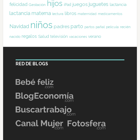
hijos
juguetes
felicidad
juegos
lactancia
Gestación
iPad
lactancia materna
libros
lectura
maternidad
medicamentos
niños
Navidad
parto
padres
pañal
recién
partos
película
regalos
Salud
televisión
verano
nacido
vacaciones
RED DE BLOGS