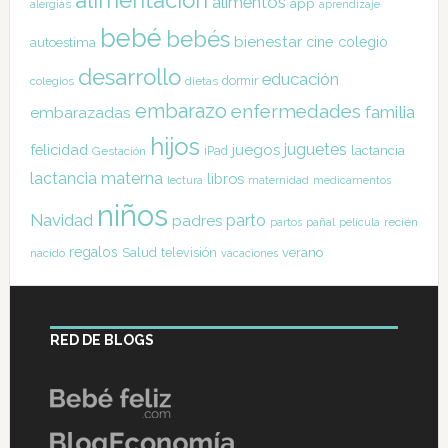
alimentación
alimentos
app
alergias
aprendizaje
bebé
bebés
bienestar
cine
colegio
autoestima
desarrollo
educación
dormir
colegios
dietas
embarazo
enfermedades
familia
embarazadas
hijos
juguetes
felicidad
juegos
lactancia
Gestación
iPad
lactancia materna
libros
lectura
maternidad
medicamentos
niños
Navidad
parto
padres
pañal
recién
partos
película
regalos
Salud
televisión
verano
nacido
vacaciones
RED DE BLOGS