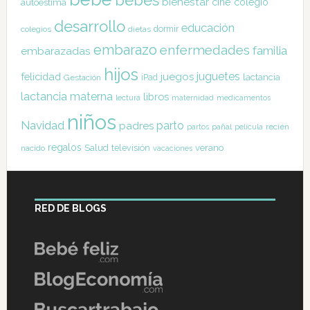
bienestar
cine
colegio
autoestima
desarrollo
educación
dormir
colegios
dietas
embarazo
enfermedades
familia
embarazadas
hijos
juguetes
felicidad
juegos
lactancia
Gestación
iPad
lactancia materna
libros
lectura
maternidad
medicamentos
niños
Navidad
parto
padres
pañal
recién
partos
película
regalos
Salud
televisión
verano
nacido
vacaciones
RED DE BLOGS