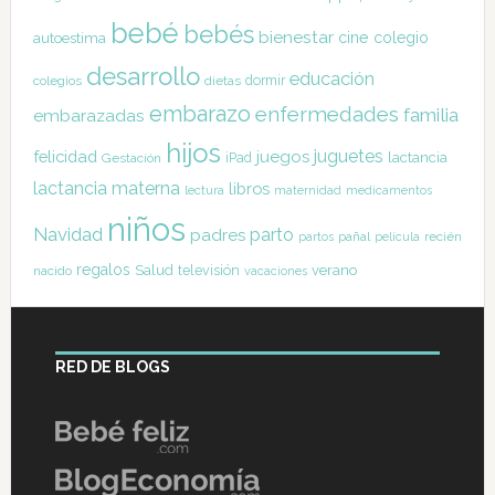
bebé
bebés
bienestar
cine
colegio
autoestima
desarrollo
educación
dormir
colegios
dietas
embarazo
enfermedades
familia
embarazadas
hijos
juguetes
felicidad
juegos
lactancia
Gestación
iPad
lactancia materna
libros
lectura
maternidad
medicamentos
niños
Navidad
parto
padres
pañal
recién
partos
película
regalos
Salud
televisión
verano
nacido
vacaciones
RED DE BLOGS