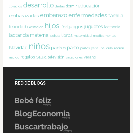
desarrollo
educación
dormir
colegios
dietas
embarazo
enfermedades
familia
embarazadas
hijos
juguetes
felicidad
juegos
lactancia
Gestación
iPad
lactancia materna
libros
lectura
maternidad
medicamentos
niños
Navidad
parto
padres
pañal
recién
partos
película
regalos
Salud
televisión
verano
nacido
vacaciones
RED DE BLOGS