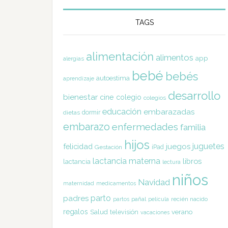
TAGS
alimentación
alimentos
app
alergias
bebé
bebés
autoestima
aprendizaje
desarrollo
bienestar
cine
colegio
colegios
educación
embarazadas
dormir
dietas
embarazo
enfermedades
familia
hijos
juguetes
felicidad
juegos
Gestación
iPad
lactancia materna
libros
lactancia
lectura
niños
Navidad
maternidad
medicamentos
parto
padres
pañal
recién nacido
partos
película
regalos
Salud
televisión
verano
vacaciones