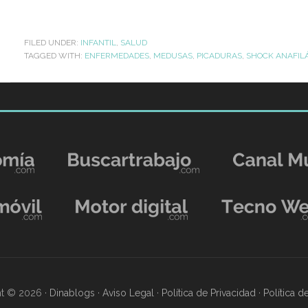
FILED UNDER:
INFANTIL
,
SALUD
TAGGED WITH:
ENFERMEDADES
,
MEDUSAS
,
PICADURAS
,
SHOCK ANAFIL
t © 2026 ·
Dinablogs
·
Aviso Legal
·
Política de Privacidad
·
Política 