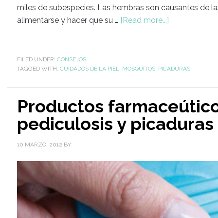
miles de subespecies. Las hembras son causantes de la
alimentarse y hacer que su …
[Read more...]
FILED UNDER:
CONSEJOS
TAGGED WITH:
CUIDADOS DE LA PIEL
,
MOSQUITOS
,
PICADURAS
Productos farmaceúticos
pediculosis y picaduras
10 MARZO, 2012
BY