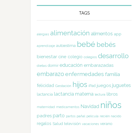
TAGS
alimentación
alimentos
app
alergias
bebé
bebés
autoestima
aprendizaje
desarrollo
bienestar
cine
colegio
colegios
educación
embarazadas
dormir
dietas
embarazo
enfermedades
familia
hijos
juguetes
felicidad
juegos
Gestación
iPad
lactancia materna
libros
lactancia
lectura
niños
Navidad
maternidad
medicamentos
parto
padres
pañal
recién nacido
partos
película
regalos
Salud
televisión
verano
vacaciones