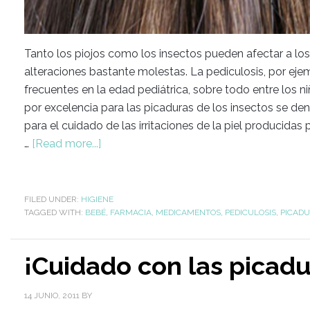
Tanto los piojos como los insectos pueden afectar a l
alteraciones bastante molestas. La pediculosis, por eje
frecuentes en la edad pediátrica, sobre todo entre los ni
por excelencia para las picaduras de los insectos se d
para el cuidado de las irritaciones de la piel producidas 
…
[Read more...]
FILED UNDER:
HIGIENE
TAGGED WITH:
BEBÉ
,
FARMACIA
,
MEDICAMENTOS
,
PEDICULOSIS
,
PICAD
¡Cuidado con las picadu
14 JUNIO, 2011
BY