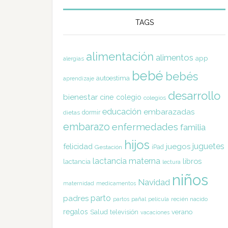
TAGS
alimentación
alimentos
app
alergias
bebé
bebés
autoestima
aprendizaje
desarrollo
bienestar
cine
colegio
colegios
educación
embarazadas
dormir
dietas
embarazo
enfermedades
familia
hijos
juguetes
felicidad
juegos
Gestación
iPad
lactancia materna
libros
lactancia
lectura
niños
Navidad
maternidad
medicamentos
parto
padres
pañal
recién nacido
partos
película
regalos
Salud
televisión
verano
vacaciones