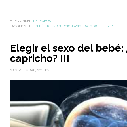
FILED UNDER:
DERECHOS
TAGGED WITH:
BEBÉS
,
REPRODUCCIÓN ASISTIDA
,
SEXO DEL BEBÉ
Elegir el sexo del bebé
capricho? III
28 SEPTIEMBRE, 2013
BY