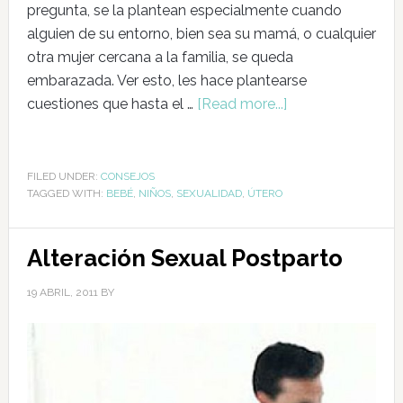
pregunta, se la plantean especialmente cuando
alguien de su entorno, bien sea su mamá, o cualquier
otra mujer cercana a la familia, se queda
embarazada. Ver esto, les hace plantearse
cuestiones que hasta el …
[Read more...]
FILED UNDER:
CONSEJOS
TAGGED WITH:
BEBÉ
,
NIÑOS
,
SEXUALIDAD
,
ÚTERO
Alteración Sexual Postparto
19 ABRIL, 2011
BY