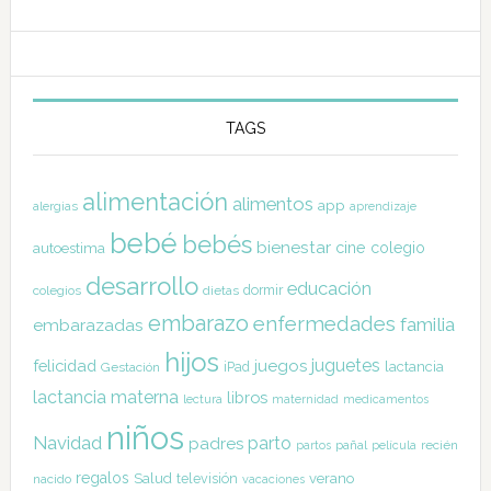
TAGS
alimentación
alimentos
app
alergias
aprendizaje
bebé
bebés
bienestar
cine
colegio
autoestima
desarrollo
educación
dormir
colegios
dietas
embarazo
enfermedades
familia
embarazadas
hijos
juguetes
felicidad
juegos
lactancia
Gestación
iPad
lactancia materna
libros
lectura
maternidad
medicamentos
niños
Navidad
parto
padres
pañal
recién
partos
película
regalos
Salud
televisión
verano
nacido
vacaciones