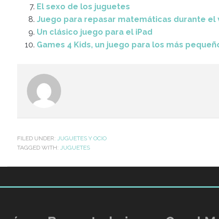
El sexo de los juguetes
Juego para repasar matemáticas durante el
Un clásico juego para el iPad
Games 4 Kids, un juego para los más pequeñ
FILED UNDER:
JUGUETES Y OCIO
TAGGED WITH:
JUGUETES