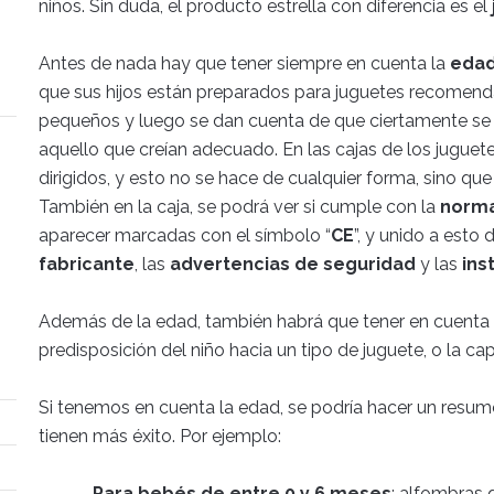
niños. Sin duda, el producto estrella con diferencia es el
Antes de nada hay que tener siempre en cuenta la
edad
que sus hijos están preparados para juguetes recomend
pequeños y luego se dan cuenta de que ciertamente se
aquello que creían adecuado. En las cajas de los juguet
dirigidos, y esto no se hace de cualquier forma, sino qu
También en la caja, se podrá ver si cumple con la
norma
aparecer marcadas con el símbolo “
CE
”, y unido a esto 
fabricante
, las
advertencias de seguridad
y las
ins
Además de la edad, también habrá que tener en cuenta 
predisposición del niño hacia un tipo de juguete, o la ca
Si tenemos en cuenta la edad, se podría hacer un resum
tienen más éxito. Por ejemplo:
–
Para bebés de entre 0 y 6 meses
: alfombras