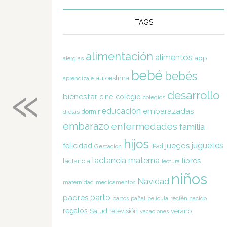
TAGS
alimentación
alimentos
app
alergias
bebé
bebés
«
autoestima
aprendizaje
desarrollo
bienestar
cine
colegio
colegios
educación
embarazadas
dormir
dietas
embarazo
enfermedades
familia
hijos
juguetes
felicidad
juegos
Gestación
iPad
lactancia materna
libros
lactancia
lectura
niños
Navidad
maternidad
medicamentos
parto
padres
pañal
recién nacido
partos
película
regalos
Salud
televisión
verano
vacaciones