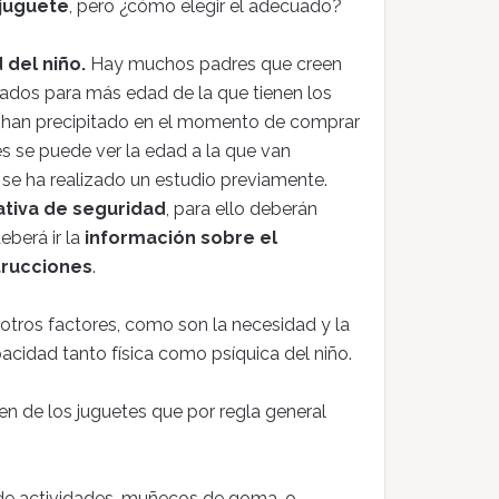
juguete
, pero ¿cómo elegir el adecuado?
 del niño.
Hay muchos padres que creen
ados para más edad de la que tienen los
 han precipitado en el momento de comprar
es se puede ver la edad a la que van
e se ha realizado un estudio previamente.
tiva de seguridad
, para ello deberán
deberá ir la
información sobre el
trucciones
.
otros factores, como son la necesidad y la
pacidad tanto física como psíquica del niño.
en de los juguetes que por regla general
 de actividades, muñecos de goma, o