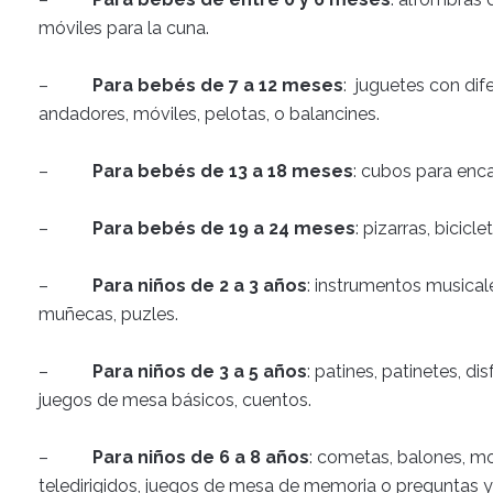
móviles para la cuna.
–
Para bebés de 7 a 12 meses
: juguetes con dif
andadores, móviles, pelotas, o balancines.
–
Para bebés de 13 a 18 meses
: cubos para encaj
–
Para bebés de 19 a 24 meses
: pizarras, bicicl
–
Para niños de 2 a 3 años
: instrumentos musicale
muñecas, puzles.
–
Para niños de 3 a 5 años
: patines, patinetes, 
juegos de mesa básicos, cuentos.
–
Para niños de 6 a 8 años
: cometas, balones, m
teledirigidos, juegos de mesa de memoria o preguntas y 