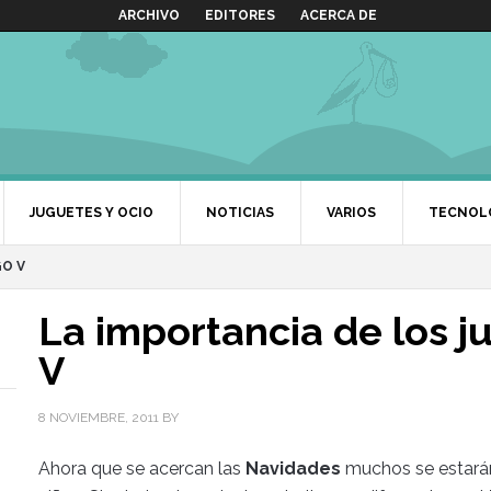
ARCHIVO
EDITORES
ACERCA DE
JUGUETES Y OCIO
NOTICIAS
VARIOS
TECNOL
GO V
La importancia de los j
V
8 NOVIEMBRE, 2011
BY
Ahora que se acercan las
Navidades
muchos se estarán