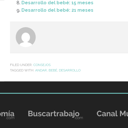
Desarrollo del bebé: 15 meses
Desarrollo del bebé: 21 meses
FILED UNDER:
CONSEJOS
TAGGED WITH:
ANDAR
,
BEBÉ
,
DESARROLLO