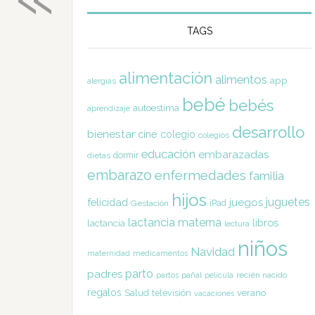
TAGS
alimentación
alimentos
app
alergias
bebé
bebés
autoestima
aprendizaje
desarrollo
bienestar
cine
colegio
colegios
educación
embarazadas
dormir
dietas
embarazo
enfermedades
familia
hijos
juguetes
felicidad
juegos
Gestación
iPad
lactancia materna
libros
lactancia
lectura
niños
Navidad
maternidad
medicamentos
parto
padres
pañal
recién nacido
partos
película
regalos
Salud
televisión
verano
vacaciones