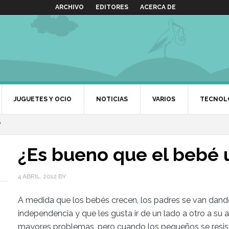
ARCHIVO
EDITORES
ACERCA DE
JUGUETES Y OCIO
NOTICIAS
VARIOS
TECNOL
?
¿Es bueno que el bebé u
4 ABRIL, 2012
BY
A medida que los bebés crecen, los padres se van dan
independencia y que les gusta ir de un lado a otro a su 
mayores problemas, pero cuando los pequeños se resiste