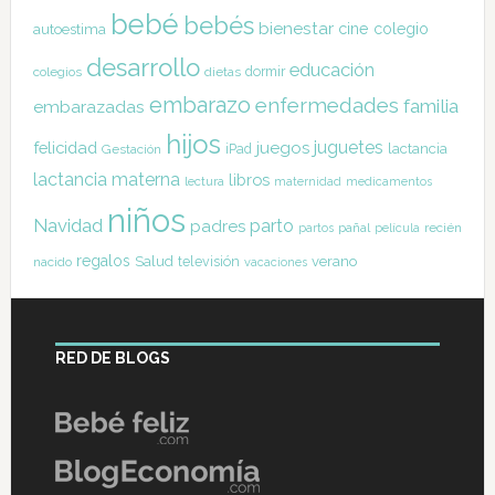
bebé
bebés
bienestar
cine
colegio
autoestima
desarrollo
educación
dormir
colegios
dietas
embarazo
enfermedades
familia
embarazadas
hijos
juguetes
felicidad
juegos
lactancia
Gestación
iPad
lactancia materna
libros
lectura
maternidad
medicamentos
niños
Navidad
parto
padres
pañal
recién
partos
película
regalos
Salud
televisión
verano
nacido
vacaciones
RED DE BLOGS