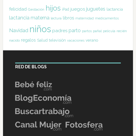
hijos
juguetes
felicidad
juegos
lactancia
Gestación
iPad
lactancia materna
libros
lectura
maternidad
medicamentos
niños
Navidad
parto
padres
pañal
recién
partos
película
regalos
Salud
televisión
verano
nacido
vacaciones
RED DE BLOGS