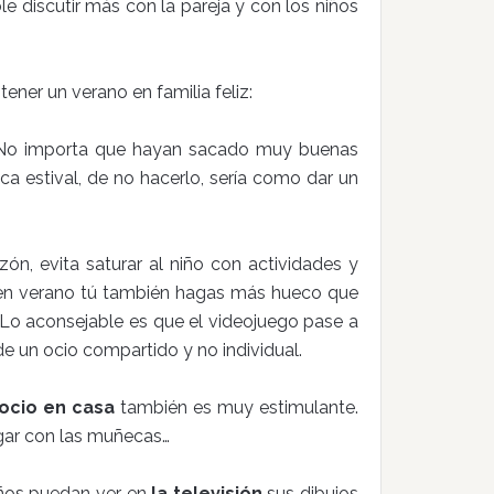
le discutir más con la pareja y con los niños
ner un verano en familia feliz:
do. No importa que hayan sacado muy buenas
ca estival, de no hacerlo, sería como dar un
zón, evita saturar al niño con actividades y
e en verano tú también hagas más hueco que
l. Lo aconsejable es que el videojuego pase a
e un ocio compartido y no individual.
ocio en casa
también es muy estimulante.
ugar con las muñecas…
iños puedan ver en
la televisión
sus dibujos