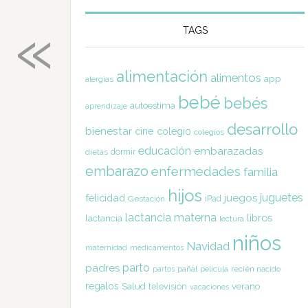
«
TAGS
alimentación
alimentos
app
alergias
bebé
bebés
autoestima
aprendizaje
desarrollo
bienestar
cine
colegio
colegios
educación
embarazadas
dormir
dietas
embarazo
enfermedades
familia
hijos
juguetes
felicidad
juegos
Gestación
iPad
lactancia materna
libros
lactancia
lectura
niños
Navidad
maternidad
medicamentos
parto
padres
pañal
recién nacido
partos
película
regalos
Salud
televisión
verano
vacaciones