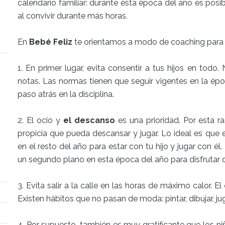
calendario familiar: durante esta época del año es posib
al convivir durante más horas.
En
Bebé Feliz
te orientamos a modo de coaching para te
1. En primer lugar, evita consentir a tus hijos en to
notas. Las normas tienen que seguir vigentes en la épo
paso atrás en la disciplina.
2. El ocio y
el descanso
es una prioridad. Por esta ra
propicia que pueda descansar y jugar. Lo ideal es qu
en el resto del año para estar con tu hijo y jugar con é
un segundo plano en esta época del año para disfrutar d
3. Evita salir a la calle en las horas de máximo calor. El
Existen hábitos que no pasan de moda: pintar, dibujar, j
4. Por supuesto, también es muy gratificante que los n