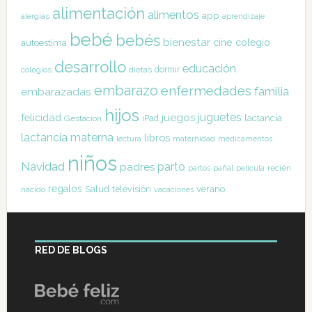
alimentación
alimentos
app
alergias
aprendizaje
bebé
bebés
bienestar
cine
colegio
autoestima
desarrollo
educación
dormir
colegios
dietas
embarazo
enfermedades
familia
embarazadas
hijos
juguetes
felicidad
juegos
lactancia
Gestación
iPad
lactancia materna
libros
lectura
maternidad
medicamentos
niños
Navidad
parto
padres
pañal
recién
partos
película
regalos
Salud
televisión
verano
nacido
vacaciones
RED DE BLOGS