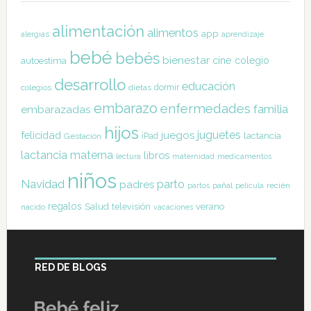
alimentación
alimentos
app
alergias
aprendizaje
bebé
bebés
bienestar
cine
colegio
autoestima
desarrollo
educación
dormir
colegios
dietas
embarazo
enfermedades
familia
embarazadas
hijos
juguetes
felicidad
juegos
lactancia
Gestación
iPad
lactancia materna
libros
lectura
maternidad
medicamentos
niños
Navidad
parto
padres
pañal
recién
partos
película
regalos
Salud
televisión
verano
nacido
vacaciones
RED DE BLOGS