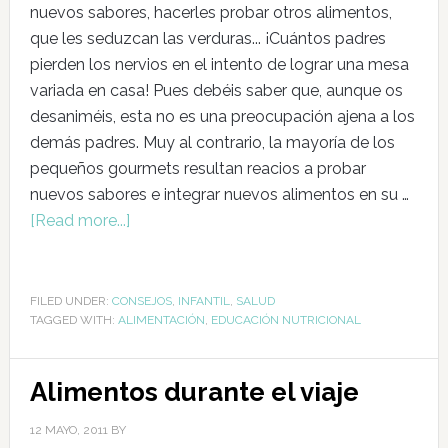
nuevos sabores, hacerles probar otros alimentos,
que les seduzcan las verduras... ¡Cuántos padres
pierden los nervios en el intento de lograr una mesa
variada en casa! Pues debéis saber que, aunque os
desaniméis, esta no es una preocupación ajena a los
demás padres. Muy al contrario, la mayoría de los
pequeños gourmets resultan reacios a probar
nuevos sabores e integrar nuevos alimentos en su …
[Read more...]
FILED UNDER:
CONSEJOS
,
INFANTIL
,
SALUD
TAGGED WITH:
ALIMENTACIÓN
,
EDUCACIÓN NUTRICIONAL
Alimentos durante el viaje
12 MAYO, 2011
BY