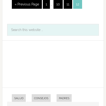
« Previous Page
1
…
10
11
12
SALUD
CONSEJOS
PADRES