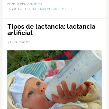
FILED UNDER:
CONSEJOS
TAGGED WITH:
ALIMENTACIÓN
,
DAR EL PECHO
Tipos de lactancia: lactancia
artificial
3 ABRIL, 2011
BY