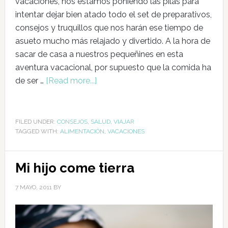
vacaciones, nos estamos poniendo las pilas para
intentar dejar bien atado todo el set de preparativos,
consejos y truquillos que nos harán ese tiempo de
asueto mucho más relajado y divertido. A la hora de
sacar de casa a nuestros pequeñines en esta
aventura vacacional, por supuesto que la comida ha
de ser …
[Read more...]
FILED UNDER:
CONSEJOS
,
SALUD
,
VIAJAR
TAGGED WITH:
ALIMENTACIÓN
,
VACACIONES
Mi hijo come tierra
7 MAYO, 2011
BY