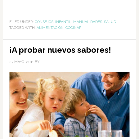
FILED UNDER:
CONSEJOS
,
INFANTIL
,
MANUALIDADES
,
SALUD
TAGGED WITH:
ALIMENTACIÓN
,
COCINAR
¡A probar nuevos sabores!
27 MAYO, 2011
BY