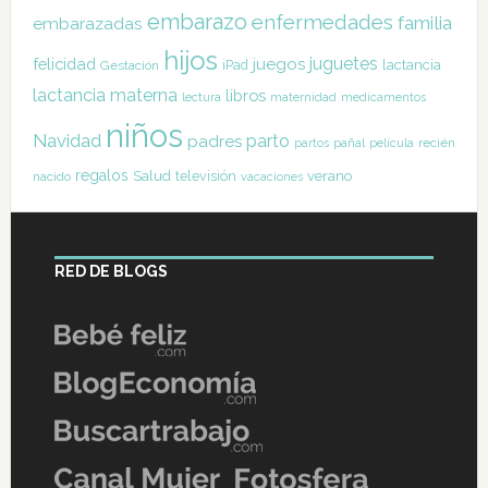
embarazo
enfermedades
familia
embarazadas
hijos
juguetes
felicidad
juegos
lactancia
Gestación
iPad
lactancia materna
libros
lectura
maternidad
medicamentos
niños
Navidad
parto
padres
pañal
recién
partos
película
regalos
Salud
televisión
verano
nacido
vacaciones
RED DE BLOGS