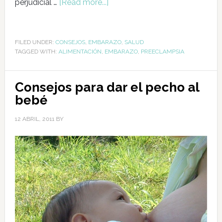
perjudicial …
[Read more...]
FILED UNDER:
CONSEJOS
,
EMBARAZO
,
SALUD
TAGGED WITH:
ALIMENTACIÓN
,
EMBARAZO
,
PREECLAMPSIA
Consejos para dar el pecho al
bebé
12 ABRIL, 2011
BY