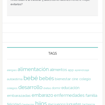
evitarlos?
TAGS
alimentación
alimentos
app
alergias
aprendizaje
bebé
bebés
bienestar
cine
colegio
autoestima
desarrollo
educación
dormir
colegios
dietas
embarazo
enfermedades
familia
embarazadas
hijos
juguetes
felicidad
juegos
lactancia
Gestación
iPad