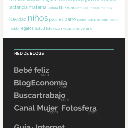
lactancia materna
libros
lectura
maternidad
medicamentos
niños
Navidad
parto
padres
pañal
recién
partos
película
regalos
Salud
televisión
verano
nacido
vacaciones
RED DE BLOGS