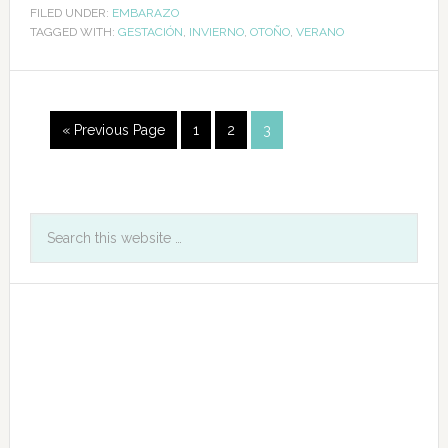
FILED UNDER:
EMBARAZO
TAGGED WITH:
GESTACIÓN
,
INVIERNO
,
OTOÑO
,
VERANO
« Previous Page
1
2
3