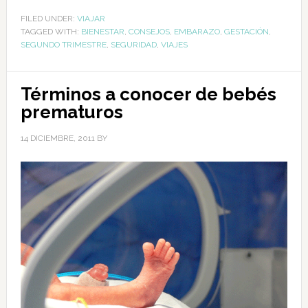
FILED UNDER:
VIAJAR
TAGGED WITH:
BIENESTAR
,
CONSEJOS
,
EMBARAZO
,
GESTACIÓN
,
SEGUNDO TRIMESTRE
,
SEGURIDAD
,
VIAJES
Términos a conocer de bebés
prematuros
14 DICIEMBRE, 2011
BY