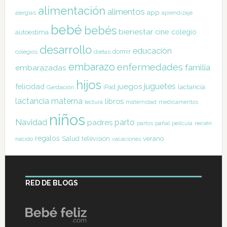
alimentación
alimentos
app
alergias
aprendizaje
bebé
bebés
bienestar
cine
colegio
autoestima
desarrollo
educación
dormir
colegios
dietas
embarazo
enfermedades
familia
embarazadas
hijos
juguetes
felicidad
juegos
lactancia
Gestación
iPad
lactancia materna
libros
lectura
maternidad
medicamentos
niños
Navidad
parto
padres
pañal
recién
partos
película
regalos
Salud
televisión
verano
nacido
vacaciones
RED DE BLOGS