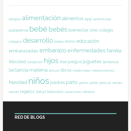
alimentación
alimentos
app
alergias
aprendizaje
bebé
bebés
bienestar
cine
colegio
autoestima
desarrollo
educación
dormir
colegios
dietas
embarazo
enfermedades
familia
embarazadas
hijos
juguetes
felicidad
juegos
lactancia
Gestación
iPad
lactancia materna
libros
lectura
maternidad
medicamentos
niños
Navidad
parto
padres
pañal
recién
partos
película
regalos
Salud
televisión
verano
nacido
vacaciones
RED DE BLOGS