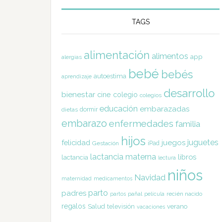
TAGS
alimentación
alimentos
app
alergias
bebé
bebés
autoestima
aprendizaje
desarrollo
bienestar
cine
colegio
colegios
educación
embarazadas
dormir
dietas
embarazo
enfermedades
familia
hijos
juguetes
felicidad
juegos
Gestación
iPad
lactancia materna
libros
lactancia
lectura
niños
Navidad
maternidad
medicamentos
parto
padres
pañal
recién nacido
partos
película
regalos
Salud
televisión
verano
vacaciones