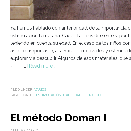
Ya hemos hablado con anterioridad, de la importancia que
estimulación temprana. Cada etapa es diferente y, por ta
teniendo en cuenta su edad. En el caso de los niños co
años, es importante, a la hora de motivarles y estimular
explorar y a descubrir. Algunos de esos materiales, que
- …
[Read more...]
FILED UNDER:
VARIOS
TAGGED WITH:
ESTIMULACIÓN
,
HABILIDADES
,
TRICICLO
El método Doman I
2 ENERO, 2013
BY