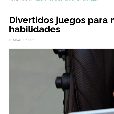
TAGGED WITH:
DESARROLLO
,
ESTIMULACIÓN
,
GLENN DOMAN
Divertidos juegos para 
habilidades
24 MAYO, 2012
BY